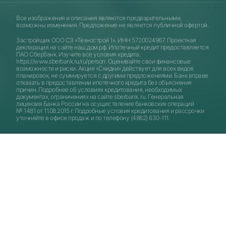
Все изображения и описания являются предварительными,
возможны изменения. Предложение не является публичной офертой.
Застройщик ООО СЗ «Технострой 1». ИНН 5720024967. Проектная
декларация на сайте
наш.дом.рф
. Ипотечный кредит предоставляется
ПАО Сбербанк. Изучите все условия кредита:
https://www.sberbank.ru/ru/person
. Оценивайте свои финансовые
возможности и риски. Акция «Скидки» действует для всех видов
планировок, не суммируется с другими предложениями. Банк вправе
отказать в предоставлении ипотечного кредита без объяснения
причин. Подробнее об условиях кредитования, необходимых
документах, ограничениях на сайте sberbank. ru. Генеральная
лицензия Банка России на осуществление банковских операций
№ 1481 от 11.08.2015 г. Подробные условия кредитования и рассрочки
уточняйте в офисе продаж и по телефону (4862) 630-111.