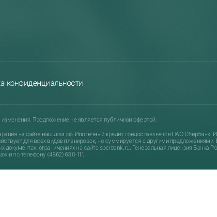
ка конфиденциальности
изменения. Предложение не является публичной офертой.
арация на сайте
наш.дом.рф
. Ипотечный кредит предоставляется ПАО Сбербанк. И
йствует для всех видов планировок, не суммируется с другими предложениями. Б
документах, ограничениях на сайте sberbank. ru. Генеральная лицензия Банка Рос
 и по телефону (4862) 630-111.