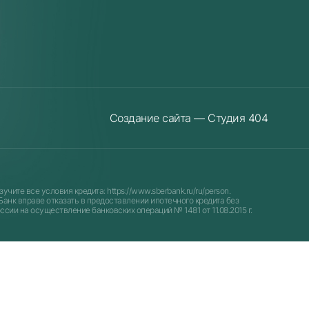
Создание сайта — Студия 404
зучите все условия кредита:
https://www.sberbank.ru/ru/person
.
анк вправе отказать в предоставлении ипотечного кредита без
сии на осуществление банковских операций № 1481 от 11.08.2015 г.