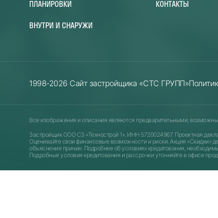
ПЛАНИРОВКИ
КОНТАКТЫ
ВНУТРИ И СНАРУЖИ
1998-2026 Сайт застройщика «СТС ГРУПП»
Полити
Все изображения и описания являются предварительными, возможны 
Застройщик ООО СЗ «Технострой 1». ИНН 5720024967. Проектная декл
Оценивайте свои финансовые возможности и риски. Акция «Скидки» де
объяснения причин. Подробнее об условиях кредитования, необходимых 
Подробные условия кредитования и рассрочки уточняйте в офисе продаж